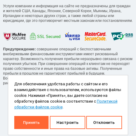
Услуги компании и информация на сайте не предназначены для граждан
и жителей США, Канады, Японии, Северной Кореи, Мьянмы, Ирана,
Ирландии и некоторых других стран, а также любой страны или
юрисдикции, где это противоречит местным законам или постановлениям.
SSL Secured
Предупреждение:
совершение операций с беспоставочными
внебиржевыми финансовыми инструментами имеет рискованный
характер. Возможность получения прибыли неразрывно связана с риском
получения убытков. При совершении операций к клиентам не переходят
право собственности и иные права на базовые активы. Полученные
прибыли в прошлом не гарантируют прибылей в будущем.
Воспользуйтесь обучающими сервисами от компании для понимания
рисков, прежде, чем начинать операции.
Для обеспечения удобства работы с сайтом и его
взаимодействия с пользователем, используются файлы
Способы пополнения и снятия
cookie. Нажимая «Принять», вы даете согласие на
обработку файлов cookie в соответствии с
Политикой
обработки файлов cookie
.
Принять
Настроить
Отклонить