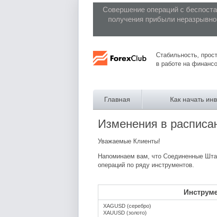
Совершение операций с беспост
получения прибыли неразрывно 
Forex Club
Стабильность, прост
в работе на финанс
Главная
Как начать ин
Изменения в расписа
Уважаемые Клиенты!
Напоминаем вам, что Соединенные Штат
операций по ряду инструментов.
Инструм
XAGUSD (серебро)
XAUUSD (золото)