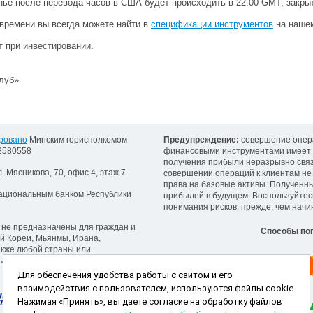
ье после перевода часов в США будет происходить в 22:00 GMT, закрыт
времени вы всегда можете найти в
спецификации инструментов
на наше
 при инвестировании.
Клуб»
ровано
Минским горисполкомом
Предупреждение:
совершение опер
92580558
финансовыми инструментами имеет 
получения прибыли неразрывно связ
л. Мясникова, 70, офис 4, этаж 7
совершении операций к клиентам не
права на базовые активы. Полученн
ациональным банком Республики
прибылей в будущем. Воспользуйтес
понимания рисков, прежде, чем начи
 не предназначены для граждан и
Способы поп
й Кореи, Мьянмы, Ирана,
акже любой страны или
ным законам или постановлениям.
Для обеспечения удобства работы с сайтом и его
взаимодействия с пользователем, используются файлы cookie.
Нажимая «Принять», вы даете согласие на обработку файлов