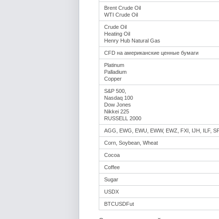
Brent Crude Oil
WTI Crude Oil
Crude Oil
Heating Oil
Henry Hub Natural Gas
CFD на американские ценные бумаги
Platinum
Palladium
Copper
S&P 500,
Nasdaq 100
Dow Jones
Nikkei 225
RUSSELL 2000
AGG, EWG, EWU, EWW, EWZ, FXI, IJH, ILF, S
Corn, Soybean, Wheat
Cocoa
Coffee
Sugar
USDX
BTCUSDFut