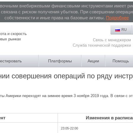
авочными внебиржевыми финансовыми инструментами имеет рис
связана с риском получения убытков. При совершении операций
собственности и иные права на базовые активы.
Подробнее
RU
ота и скорость
овых рынках
Связь с менеджером
Служба технической поддержки
вестировать
Платформы
Акции
Помощь
нии совершения операций по ряду инст
ы Америки переходят на зимнее время 3 ноября 2019 года. В связи с э
ент
Изменения в расписан
23:05-22:00